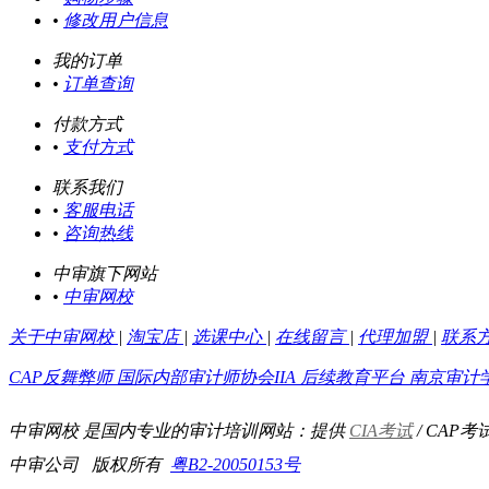
•
修改用户信息
我的订单
•
订单查询
付款方式
•
支付方式
联系我们
•
客服电话
•
咨询热线
中审旗下网站
•
中审网校
关于中审网校
|
淘宝店
|
选课中心
|
在线留言
|
代理加盟
|
联系
CAP反舞弊师
国际内部审计师协会IIA
后续教育平台
南京审计
中审网校 是国内专业的审计培训网站：提供
CIA考试
/ CAP考
中审公司 版权所有
粤B2-20050153号