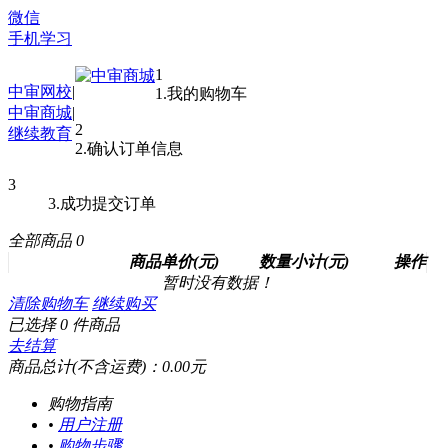
微信
手机学习
1
中审网校
|
1.我的购物车
中审商城
|
2
继续教育
2.确认订单信息
3
3.成功提交订单
全部商品
0
商品
单价(元)
数量
小计(元)
操作
暂时没有数据！
清除购物车
继续购买
已选择
0
件商品
去结算
商品总计(不含运费)：
0.00
元
购物指南
•
用户注册
•
购物步骤