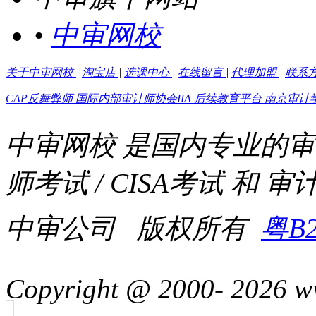
•
中审网校
关于中审网校
|
淘宝店
|
选课中心
|
在线留言
|
代理加盟
|
联系
CAP反舞弊师
国际内部审计师协会IIA
后续教育平台
南京审计
中审网校 是国内专业的
师考试 / CISA考试 和 
中审公司 版权所有
粤B2
Copyright @ 2000-
2026 ww