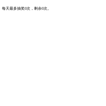
每天最多抽奖
0
次，
剩余
0
次。