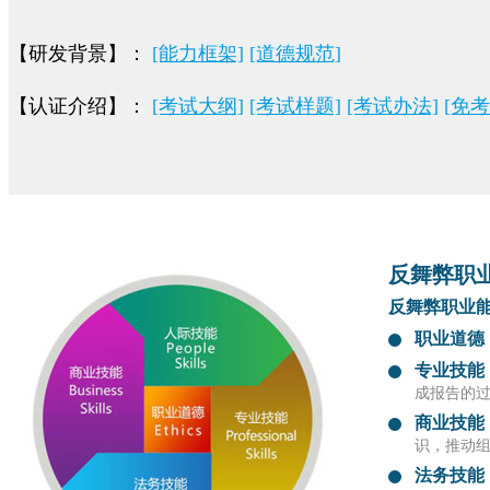
【研发背景】：
[能力框架]
[道德规范]
【认证介绍】：
[考试大纲]
[考试样题]
[考试办法]
[免考
反舞弊职
反舞弊职业
职业道德
专业技能
成报告的
商业技能
识，推动
法务技能