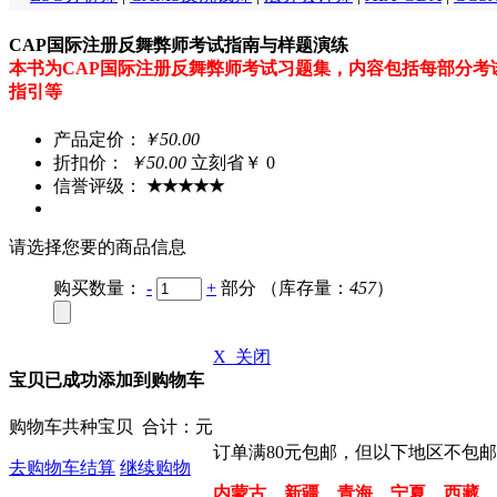
CAP国际注册反舞弊师考试指南与样题演练
本书为CAP国际注册反舞弊师考试习题集，内容包括每部分
指引等
产品定价：
￥50.00
折扣价：
￥
50.00
立刻省￥ 0
信誉评级：
★★★★★
请选择您要的商品信息
购买数量：
-
+
部分
（库存量：
457
）
X 关闭
宝贝已成功添加到购物车
购物车共
种宝贝 合计：
元
订单满80元包邮，但以下地区不包
去购物车结算
继续购物
内蒙古、新疆、青海、宁夏、西藏、