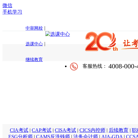
微信
手机学习
|
中审网校
|
选课中心
继续教育
4008-000-
客服热线：
CIA考试
|
CAP考试
|
CISA考试
|
CICS内控师
|
后续教育
|
职
ESG分析师
|
CAMS反洗钱师
|
法务会计师
|
AIA-GDA
|
CCS