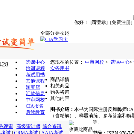
你好！
[请登录]
[免费注册]
全部分类
收起
选课中心
您现在的位置：
中审网校
>
选课中心
>
428
培训课程
实务用书
考试用书
商品详情
其他课程
相关商品
淘宝店
购买咨询
汇款信息
其他内容
中审网校
CIA报名
图书介绍：
本书为国际注册反舞弊师C
后续教育
（含精解）、样题演练、参考答案和解
等。
称评审
|
高级审计师
|
综合资讯
收藏此商品
A考试
|
CRMA考试
|
AAIA考试
书号：
ISBN 978-7-5