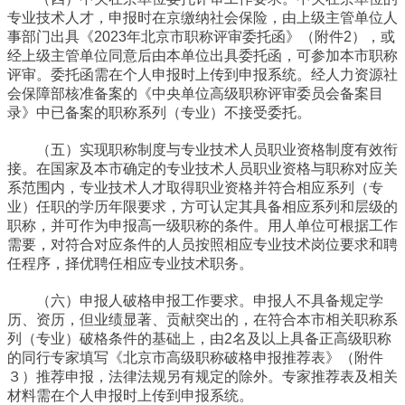
专业技术人才，申报时在京缴纳社会保险，由上级主管单位人
事部门出具《2023年北京市职称评审委托函》（附件2），或
经上级主管单位同意后由本单位出具委托函，可参加本市职称
评审。委托函需在个人申报时上传到申报系统。经人力资源社
会保障部核准备案的《中央单位高级职称评审委员会备案目
录》中已备案的职称系列（专业）不接受委托。
（五）实现职称制度与专业技术人员职业资格制度有效衔
接。在国家及本市确定的专业技术人员职业资格与职称对应关
系范围内，专业技术人才取得职业资格并符合相应系列（专
业）任职的学历年限要求，方可认定其具备相应系列和层级的
职称，并可作为申报高一级职称的条件。用人单位可根据工作
需要，对符合对应条件的人员按照相应专业技术岗位要求和聘
任程序，择优聘任相应专业技术职务。
（六）申报人破格申报工作要求。申报人不具备规定学
历、资历，但业绩显著、贡献突出的，在符合本市相关职称系
列（专业）破格条件的基础上，由2名及以上具备正高级职称
的同行专家填写《北京市高级职称破格申报推荐表》（附件
３）推荐申报，法律法规另有规定的除外。专家推荐表及相关
材料需在个人申报时上传到申报系统。