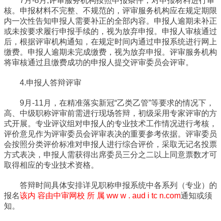
7月-8月,评审服务机构按照申报条件，对申报材料进行审
核。申报材料不完整、不规范的，评审服务机构应在规定期限
内一次性告知申报人需要补正的全部内容。申报人逾期未补正
或未按要求履行申报手续的，视为放弃申报。申报人审核通过
后，根据评审机构通知，在规定时间内通过申报系统进行网上
缴费。申报人逾期未完成缴费，视为放弃申报。评审服务机构
将审核通过且缴费成功的申报人提交评审委员会评审。
4.申报人答辩评审
9月-11月，在精准落实新冠“乙类乙管”等要求的情况下，
高、中级职称评审前需进行现场答辩，初级采用专家评审的方
式开展。专业评议组对申报人的专业技术工作情况进行考核，
评价意见作为评审委员会评审表决的重要参考依据。评审委员
会按照分类评价标准对申报人进行综合评价，采取无记名投票
方式表决，申报人需获得出席委员三分之二以上同意票数才可
取得相应的专业技术资格。
答辩时间具体安排详见职称申报系统中各系列（专业）的
报名
该内 容由中审网校 所 属 ww w . aud i tc n.com
通知或须
知。