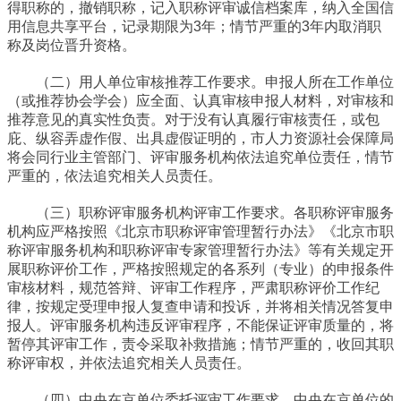
得职称的，撤销职称，记入职称评审诚信档案库，纳入全国信
用信息共享平台，记录期限为3年；情节严重的3年内取消职
称及岗位晋升资格。
（二）用人单位审核推荐工作要求。申报人所在工作单位
（或推荐协会学会）应全面、认真审核申报人材料，对审核和
推荐意见的真实性负责。对于没有认真履行审核责任，或包
庇、纵容弄虚作假、出具虚假证明的，市人力资源社会保障局
将会同行业主管部门、评审服务机构依法追究单位责任，情节
严重的，依法追究相关人员责任。
（三）职称评审服务机构评审工作要求。各职称评审服务
机构应严格按照《北京市职称评审管理暂行办法》《北京市职
称评审服务机构和职称评审专家管理暂行办法》等有关规定开
展职称评价工作，严格按照规定的各系列（专业）的申报条件
审核材料，规范答辩、评审工作程序，严肃职称评价工作纪
律，按规定受理申报人复查申请和投诉，并将相关情况答复申
报人。评审服务机构违反评审程序，不能保证评审质量的，将
暂停其评审工作，责令采取补救措施；情节严重的，收回其职
称评审权，并依法追究相关人员责任。
（四）中央在京单位委托评审工作要求。中央在京单位的