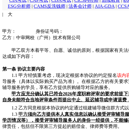
CIA考试
|
CAP考试
|
CISA考试
|
CICS内控师
|
后续教育
|
职
ESG分析师
|
CAMS反洗钱师
|
法务会计师
|
AIA-GDA
|
CCS
|
大
甲方：
身份证号码：
乙方：中审网校（广州）技术有限公司
甲乙双方本着平等、自愿、诚信的原则，根据国家有关法
达成如下内容：
第一条
协议主要内容
1.1 甲方经慎重考虑，现决定根据本协议的约定报名
该内容 
导服务（具体以实际购买产品为准）。在根据乙方的有关要求
辅导服务的学员，享有乙方提供所购辅导对应的服务。
甲方应充分确认其已符合
2026年度职称评审的要求前
自身未能符合当地评审条件而提出中止、延迟辅导或申请退费
1.2 乙方同意根据本协议的约定通过组建辅导微信群方
1.3
甲方
须向乙方提供本人真实信息以确认接受评审辅导
学历情况等），接受评审辅导服务人的身份一经提供，不能修
律责任，包括但不限第三方提起的赔偿金、律师费等费用。