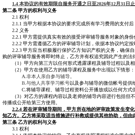
1.4 本协议的有效期限自服务开通之日至2026年12月31日
第二条
甲方的权利与义务
2.1 权利
2.1.1 当甲方根据本协议的要求完成所有学习费用的支
2.2 义务
2.2.1 甲方需提供真实有效的接受评审辅导服务对象的身
2.2.2 甲方需遵循乙方的评审辅导计划，依据本协议约
2.2.3 甲方应当积极履行保护乙方知识产权的义务，确
购的评审辅导服务将即时终止，乙方并有权追究因此产生的法
（
1）甲方向第三方以任何形式透露课程及辅导
过程以及相
（
2）甲方在使用乙方的
辅导
课程及服务中出现以下情形：
A.
非本人亲自参与辅导。
B.与他人共享学习帐号
以及参与辅导的微信
帐号提供
C.将
辅导
课程
、
辅导过程资料
公开播放或以任何方式
（
3）对乙方的课程内容以及老师的
辅导内容
进行包括但
传播或公开给第三方使用。
2.2.4 若在评审辅导期间，甲方所在地的评审政策发生
知乙方。乙方将采取适当措施进行补救或提供其他协助，但由
第三条
乙方的权利与义务
3.1 权利