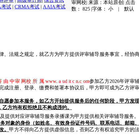
称评审
|
高级审计师
|
综合资讯
审网校
|
来源：本站原创
|
点击
A考试
|
CRMA考试
|
AAIA考试
数：
825
|
字体：
小
|
默认
律、法规之规定，就乙方为甲方提供评审辅导服务事宜，经协
由 中审 网校 所 属 www. a ud it c n.c om
参加乙方2026年评审
完成注册、登录、缴费和签署本协议后，甲方即可成为乙方评
提下自愿参加本服务，如乙方开始提供服务后的任何阶段，甲方发
，乙方均有权拒绝且不构成违约。
式以及提供对应评审辅导服务录播课为甲方提供相关评审辅导服务。
服务对象的身份（如姓名、有效身份证件号码、联系电话、邮箱
改。
甲方不得向乙方提供虚假信息，否则乙方有权追究甲方的