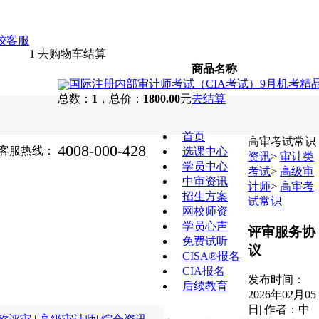
1
去购物车结算
商品名称
国际注册内部审计师考试（CIA考试）9月机考精品
总数：
1
，总价：
1800.00
元
去结算
首页
高审考试常识
4008-000-428
客服热线：
选课中心
资讯
>
审计类
学员中心
考试
>
高级审
中审资讯
计师
>
高审考
招生方案
试常识
网校师资
学员心声
评审服务协
免费试听
议
CISA®报名
CIA报名
发布时间：
后续教育
2026年02月05
日
|
作者：中