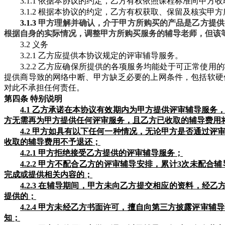
3.1.1 依据本协议的约定，乙方有权依照课程标准向甲方
3.1.2 根据本协议的约定，乙方有权获取、保留及核实
3.1.3
甲方理解并确认，介于甲方所购买的产品是乙方提供
根据自身的实际情况，调整甲方所购买服务的辅导老师，但该
3.2 义务
3.2.1 乙方应提供本协议规定的评审辅导服务。
3.2.2 乙方应确保所提供的各项服务均能处于可正常使
提供商导致的网络中断、甲方缺乏必要的上网条件，包括软硬
对此不承担任何责任。
第四条
特别说明
4.1 乙方承诺在本协议有效期内为甲方提供
评审
辅导服务
方无需再为甲方提供任何评审服务，且乙方已收取的辅导费用
4.2 甲方如具有以下任何一种情况，无论甲方是否通过
收取的辅导费用不予退还；
4.2.1 甲方拒绝接受乙方提供的评审辅导服务；
4.2.2 甲方不配合乙方的评审辅导安排，累计3次未配
完成或提供相关内容的；
4.2.3 在辅导期间，甲方未向乙方提交相应的资料，经
提供的；
4.2.4 甲方未经乙方书面许可，擅自向第三方披露评审
知；