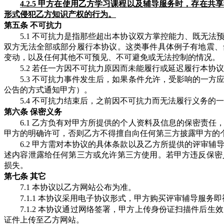
4.2.5 甲方在使用乙方学习课程以及辅导服务时，存在
形式侵犯乙方知识产权的行为。
第五条
不可抗力
5.1 不可抗力是指那些超出本协议双方掌控能力、既无
双方无法全部或部分履行本协议。这类事件具体例子有地震、
变动，以及任何其他不可预见、不可避免或无法控制的情况。
5.2 若任一方因不可抗力原因而未能履行或延迟履行本
5.3 不可抗力事件发生后，如果条件允许，受影响的一方
公告的方式通知甲方）。
5.4 不可抗力结束后，之前因不可抗力而无法履行义务
第六条
保密义务
6.1 乙方负有对甲方所提供的个人资料及信息的保密责
甲方的明确许可，否则乙方不得擅自向任何第三方披露甲方的
6.2 甲方需对本协议的具体条款以及乙方所提供的评审
述内容泄露给任何第三方或允许第三方使用。若甲方违反保密
损失。
第七条
其它
7.1 本协议以乙方网站公布为准。
7.1.1 本协议采用电子协议形式，甲方购买评审辅导服
7.1.2 本协议通过网络签署，甲方上传身份证扫描件后
证件上传至乙方网站。