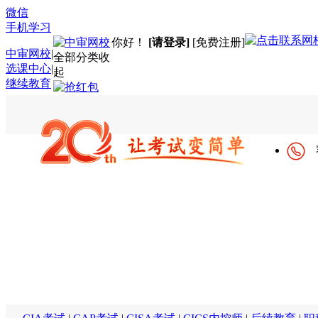
微信
手机学习
你好！
[请登录]
[免费注册]
中审网校
|
全部分类
收
选课中心
|
起
继续教育