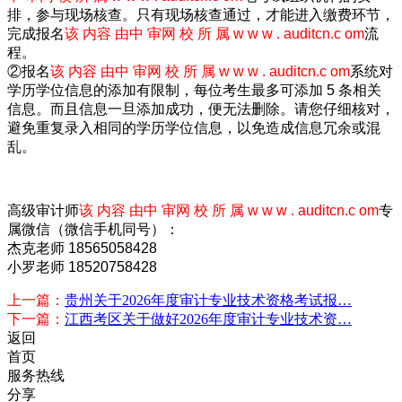
排，参与现场核查。只有现场核查通过，才能进入缴费环节，
完成报名
该 内容 由中 审网 校 所 属 w w w . auditcn.c om
流
程。
②报名
该 内容 由中 审网 校 所 属 w w w . auditcn.c om
系统对
学历学位信息的添加有限制，每位考生最多可添加 5 条相关
信息。而且信息一旦添加成功，便无法删除。请您仔细核对，
避免重复录入相同的学历学位信息，以免造成信息冗余或混
乱。
高级审计师
该 内容 由中 审网 校 所 属 w w w . auditcn.c om
专
属微信（微信手机同号）：
杰克老师 18565058428
小罗老师 18520758428
上一篇：
贵州关于2026年度审计专业技术资格考试报…
下一篇：
江西考区关于做好2026年度审计专业技术资…
返回
首页
服务热线
分享