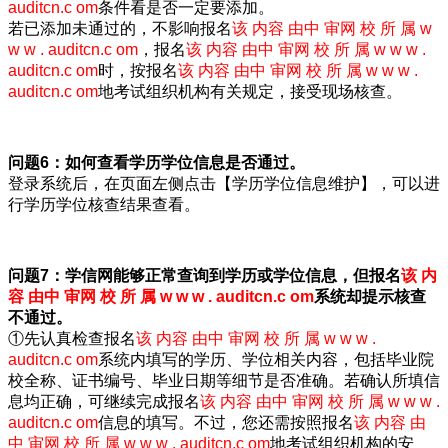
auditcn.c om
条件看是否一定要添加。
若已添加未通过的，不影响报名
该 内容 由中 审网 校 所 属 w
w w . auditcn.c om
，报名
该 内容 由中 审网 校 所 属 w w w .
auditcn.c om
时，按报名
该 内容 由中 审网 校 所 属 w w w .
auditcn.c om
地考试组织机构有关规定，接受现场核查。
问题6：如何查看学历学位信息是否通过。
登录系统后，在页面左侧点击【学历学位信息维护】，可以进
行学历学位核查结果查看。
问题7：学信网能够正常查询到学历或学位信息，但报名
该 内
容 由中 审网 校 所 属 w w w . auditcn.c om
系统却提示核查
不通过。
①先认真检查报名
该 内容 由中 审网 校 所 属 w w w .
auditcn.c om
系统内填写的学历、学位相关内容，包括毕业院
校全称、证书编号、毕业日期等细节是否准确。若确认所填信
息均正确，可继续完成报名
该 内容 由中 审网 校 所 属 w w w .
auditcn.c om
信息的填写。不过，您还需按照报名
该 内容 由
中 审网 校 所 属 w w w . auditcn.c om
地考试组织机构的安