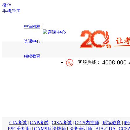
微信
手机学习
|
中审网校
|
选课中心
继续教育
4008-000-
客服热线：
CIA考试
|
CAP考试
|
CISA考试
|
CICS内控师
|
后续教育
|
职
ESG分析师
|
CAMS反洗钱师
|
法务会计师
|
AIA-GDA
|
CCS