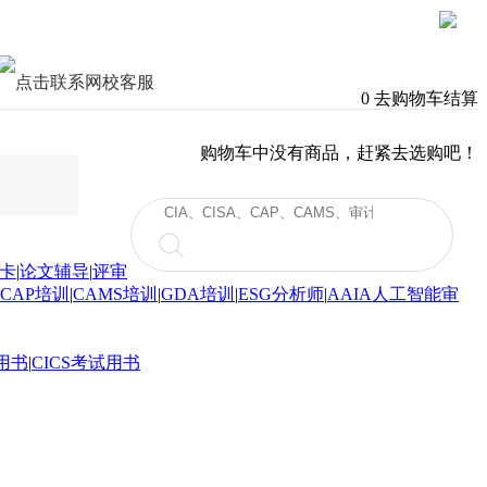
0
去购物车结算
购物车中没有商品，赶紧去选购吧！
卡
|
论文辅导
|
评审
CAP培训
|
CAMS培训
|
GDA培训
|
ESG分析师
|
AAIA人工智能审
用书
|
CICS考试用书