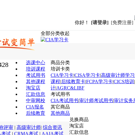
你好！
[请登录]
[免费注册]
全部分类
收起
选课中心
商品分类
428
培训课程
培训卡类
考试用书
CIA学习卡
|
CISA学习卡
|
高级审计师学习
其他课程
课程
|
后续教育卡
|
FCPA学习卡
|
CICS培训
|
淘宝店
计
|
AGRC&LIBF
汇款信息
考试用书
中审网校
CIA考试用书
|
审计师考试用书
|
审计实务
CIA报名
其它商品
后续教育
其他商品
兑换商品
淘宝店
称评审
|
高级审计师
|
综合资讯
汇款信息
A考试
|
CRMA考试
|
AAIA考试