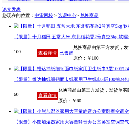
论文发表
您现在的位置：
中审网校
>
选课中心
>
兑换商品
【限量】十月稻田 五常大米 东北稻花香2号真空5kg 软
兑换商品由第三方发货，发
100
查看详情
已售罄
原价：￥
100
【限量】维达抽纸细韧面巾纸家用卫生纸巾3层100抽2
兑换商品由第三方发货，发货单实
60
查看详情
原价：￥
60
【限量】小熊加湿器家用大容量静音办公室卧室空调空气