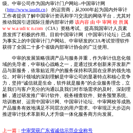
级。中审公司作为国内审计门户网站--中国审计网
（
http://www.iaudit.cn
） 的运营商，从2000年起为国内外审计
工作者提供了解中国审计资讯和学习交流的网络平台，尤其对
推动我国引进国际注册内部审计师
该内容 由 中 审网 校 所属
w w w.a udi tc n.com
（CIA）资格考试、提高我国审计人员素
质发挥了积极的作用。目前中国审计网（中国审计论坛）已成
为事实上的中国审计门户网站。中审研发的CIA考试管理软件
获得了全国二十多个省级内部审计协会的广泛使用。
中审的发展策略强调产品与服务并重，作为审计信息化领
域的先导者，中审核心战略之一，是通过技术创新来开发新产
品与新服务，依靠贴近用户的服务保持和巩固在业界的领先地
位。对审计领域的深刻理解是中审公司的显著特点和核心竞争
力，坚持“诚信就是生命，软件就是服务”的企业服务理念，立
足我们与客户充分的沟通以及我们对市场需求的及时、深刻理
解，通过研发推广审计软件、税务稽查软件、财务预警系统、
培训教材、运营中国审计网、中国审计论坛、中审网校等成熟
产品服务有效地满足不同层次的用户需求。中审现正大步迈向
推进审计技术革新和人才升级一体化服务商方向发展。
上一篇：
中审荣获广东省诚信示范企业称号