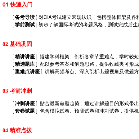
01 快速入门
[
备考导读
] 对CIA考试建立宏观认识，包括整体框架及
[
学前测试
] 初步了解国际考试的考题风格，测试完成后
02 基础巩固
[
精讲讲座
] 搭建学科框架，剖析各章节重难点，学时较
[
精选题库
] 配以参考答案和解题思路，提供收藏夹可形
[
重难点讲座
] 讲解高频考点、深入剖析出题视角及做题
03 考前冲刺
[
冲刺讲座
] 贴合最新命题趋势，通过讲解题目的形式带
[
套卷试题
] 包含模拟试卷、预测试卷和冲刺试卷，
提供机
04 精准点拨