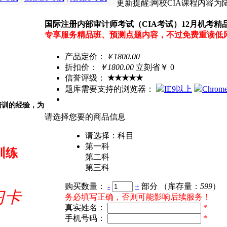
更新提醒:
网校CIA课程内容
国际注册内部审计师考试（CIA考试）12月机考精
专享服务精品班、预测点题内容，不过免费重读低
产品定价：
￥1800.00
折扣价：
￥
1800.00
立刻省￥ 0
信誉评级：
★★★★★
题库需要支持的浏览器：
IE9以上
Chrom
培训的经验，为
请选择您要的商品信息
请选择：科目
第一科
训练
第二科
第三科
购买数量：
-
+
部分
（库存量：
599
）
习卡
务必填写正确，否则可能影响后续服务！
真实姓名：
*
手机号码：
*