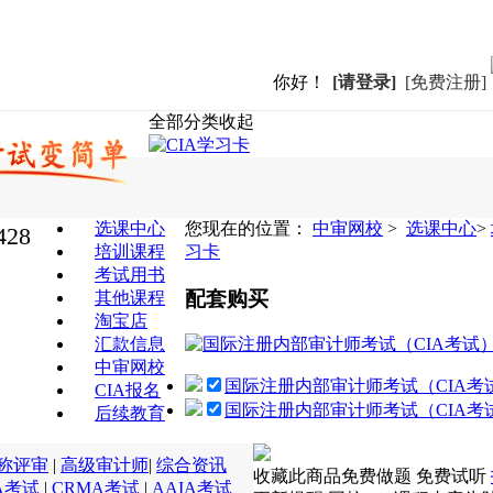
你好！
[请登录]
[免费注册]
全部分类
收起
选课中心
您现在的位置：
中审网校
>
选课中心
>
428
培训课程
习卡
考试用书
配套购买
其他课程
淘宝店
汇款信息
中审网校
国际注册内部审计师考试（CIA考
CIA报名
国际注册内部审计师考试（CIA考
后续教育
称评审
|
高级审计师
|
综合资讯
收藏此商品
免费做题
免费试听
A考试
|
CRMA考试
|
AAIA考试