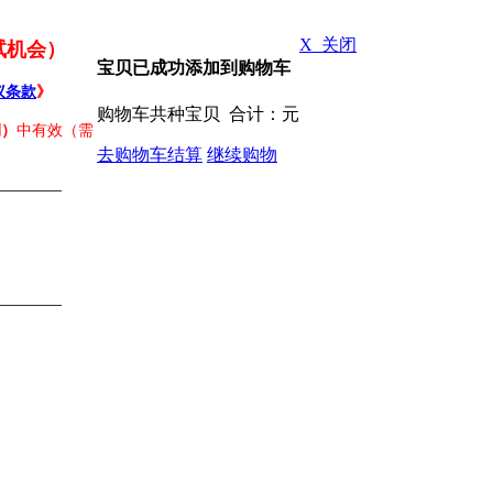
X 关闭
试机会）
宝贝已成功添加到购物车
议条款
》
购物车共
种宝贝 合计：
元
期）
中有效（需
去购物车结算
继续购物
————
————