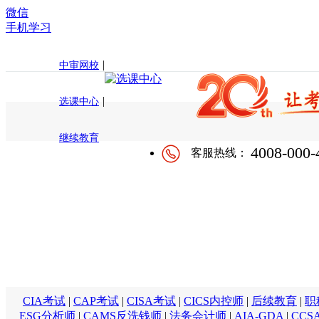
微信
手机学习
|
中审网校
|
选课中心
继续教育
4008-000-
客服热线：
CIA考试
|
CAP考试
|
CISA考试
|
CICS内控师
|
后续教育
|
职
ESG分析师
|
CAMS反洗钱师
|
法务会计师
|
AIA-GDA
|
CCS