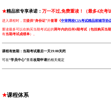
★
精品班
专享承诺：
万一不过
,
免费重读！
（最多4次考
进入课程时，需
提供“身份证”
并
签署《
中审网校CIA考试精品班辅导协
重读最多可以在购买当期考试起的
两年内的任何4期考试（包括购买当
有
当期考试成绩单
）。
———————————————————————————
课程有效期：当期考试最后一天19:00关闭
可在
“学员中心”
查看
改期申请
的相关规定
———————————————————————————
★
课程体系