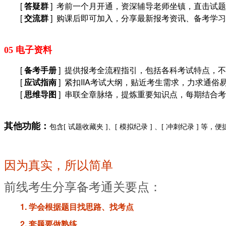
[
答疑群
] 考前一个月开通，资深辅导老师坐镇，直击试
[
交流群
] 购课后即可加入，分享最新报考资讯、备考学
05 电子资料
[
备考手册
] 提供报考全流程指引，包括各科考试特点，
[
应试指南
] 紧扣IIA考试大纲，贴近考生需求，力求通
[
思维导图
] 串联全章脉络，提炼重要知识点，每期结合
其他功能：
包含[ 试题收藏夹 ]、[ 模拟纪录 ] 、[ 冲刺纪录 ] 
因为真实，所以简单
前线考生分享备考通关要点：
1. 学会根据题目找思路、找考点
2. 套题要做熟练