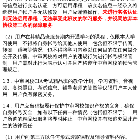
等信息进行实名认证，方可启用课程，该实名信息一经录入将
绑定用户帐户并无法修改，用户应谨慎操作。
未进行实名认证
则无法启用课程，无法享受此班次的学习服务，并视同放弃本
协议第三条的保障服务
；
（2）用户在其
精品
班服务期内开通学习的课程，仅限本人学
习使用，不得将自身帐号给其他人使用，包含但不限于传阅、
转卖，赠与等情况；也不得将学习内容以任何目的在任何媒介
公开及传播。中审网校将对用户的违规行为进行帐号权限管
制，用户需对此行为表示认可并且严格遵守中审网校的帐号管
理规定。
1.3．
中审网校CIA考试
精品
班的教学计划、学习资料、音视
频、各类题目、考试信息、辅导老师的答疑等仅限用户本人使
用，用户负有保密义务。
1.4．
用户应当积极履行保护中审网校知识产权的义务，确保
自身帐号安全，如有以下任何一种情况（包括但不限于），用
户所购的
精品
班服务将即时终止，中审网校并有权追究因此产
生的法律责任：
（1）用户向第三方以任何形式透露课程及辅导资料内容。