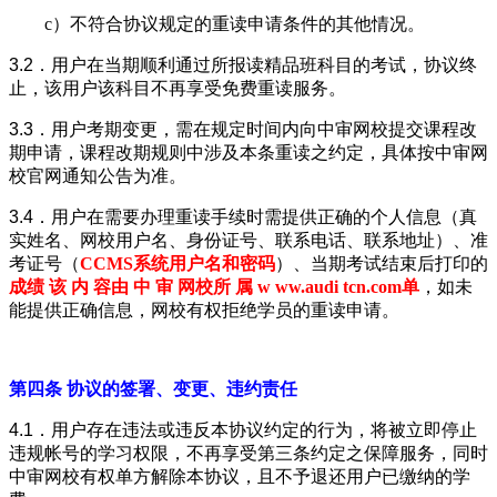
c）不符合协议规定的重读申请条件的其他情况。
3.2．
用户在当期顺利通过所报读
精品
班科目的考试，协议终
止，该用户该科目不再享受免费重读服务。
3.3．
用户考期变更，需在规定时间内向中审网校提交课程改
期申请，课程改期规则中涉及本条重读之约定，具体按中审网
校官网通知公告为准。
3.4．
用户在需要办理重读手续时需提供正确的个人信息（真
实姓名、网校用户名、身份证号、联系电话、联系地址）、准
考证号（
CCMS系统用户名和密码
）、当期考试结束后打印的
成绩
该 内 容由 中 审 网校所 属 w ww.audi tcn.com
单
，如未
能提供正确信息，网校有权拒绝学员的重读申请。
第四条 协议的签署、变更、违约责任
4.1．
用户存在违法或违反本协议约定的行为，将被立即停止
违规帐号的学习权限，不再享受第三条约定之保障服务，同时
中审网校有权单方解除本协议，且不予退还用户已缴纳的学