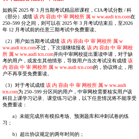
如购买 2025 年 3 月当期考试
精品
班课程，CIA考试分数 / 科
（部分）成绩
该 内 容由 中 审 网校所 属 w ww.audi tcn.com
在
250–599 分之间，则可以在 2025 年 3 月考试结束后，至2026
年 12 月考试前的任意三期考试中免费重读。
（2）用户如当期考试成绩
该 内 容由 中 审 网校所 属 w
ww.audi tcn.com
不过，下次须继续报名
该 内 容由 中 审 网校
所 属 w ww.audi tcn.com
并向中审网校提出重读申请，对于缺
考的用户，或发生其他情形，导致用户当次考试没有成绩
该
内 容由 中 审 网校所 属 w ww.audi tcn.com
的，协议终止，用
户不再享受免费重读。
（3）对于考试成绩
该 内 容由 中 审 网校所 属 w ww.audi
tcn.com
为 250–599 分区间的用户，中审网校需要核实用户该
科目上课学习记录、课堂练习记录，以下任意情况将不能享受
免费重读：
a）未能完成所有模拟考场、预测题库和冲刺试卷的练
习；
b）超出协议规定的两年时间的；