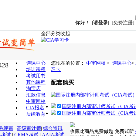
你好！
[请登录]
[免费注册]
全部分类
收起
选课中心
您现在的位置：
中审网校
>
选课中心
>
428
培训课程
习卡
考试用书
配套购买
其他课程
淘宝店
汇款信息
中审网校
国际注册内部审计师考试（CIA考
CIA报名
国际注册内部审计师考试（CIA考
后续教育
称评审
|
高级审计师
|
综合资讯
收藏此商品
免费做题
免费试听
A考试
|
CRMA考试
|
AAIA考试