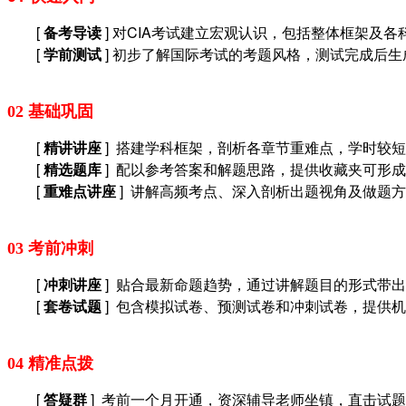
[
备考导读
] 对CIA考试建立宏观认识，包括整体框架及
[
学前测试
] 初步了解国际考试的考题风格，测试完成后
02 基础巩固
[
精讲讲座
] 搭建学科框架，剖析各章节重难点，学时较
[
精选题库
] 配以参考答案和解题思路，提供收藏夹可形
[
重难点讲座
] 讲解高频考点、深入剖析出题视角及做题
03 考前冲刺
[
冲刺讲座
] 贴合最新命题趋势，通过讲解题目的形式带
[
套卷试题
] 包含模拟试卷、预测试卷和冲刺试卷，
提供机
04 精准点拨
[
答疑群
] 考前一个月开通，资深辅导老师坐镇，直击试