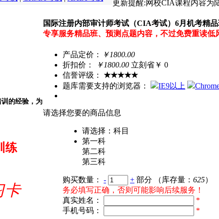
更新提醒:
网校CIA课程内容
国际注册内部审计师考试（CIA考试）6月机考精品
专享服务精品班、预测点题内容，不过免费重读低
产品定价：
￥1800.00
折扣价：
￥
1800.00
立刻省￥ 0
信誉评级：
★★★★★
题库需要支持的浏览器：
IE9以上
Chrom
培训的经验，为
请选择您要的商品信息
请选择：科目
第一科
训练
第二科
第三科
购买数量：
-
+
部分
（库存量：
625
）
习卡
务必填写正确，否则可能影响后续服务！
真实姓名：
*
手机号码：
*