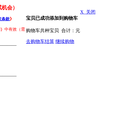
试机会）
X 关闭
宝贝已成功添加到购物车
议条款
》
期）
中有效（需
购物车共
种宝贝 合计：
元
去购物车结算
继续购物
————
————