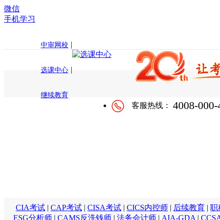
微信
手机学习
|
中审网校
|
选课中心
继续教育
4008-000-
客服热线：
CIA考试
|
CAP考试
|
CISA考试
|
CICS内控师
|
后续教育
|
职
ESG分析师
|
CAMS反洗钱师
|
法务会计师
|
AIA-GDA
|
CCS