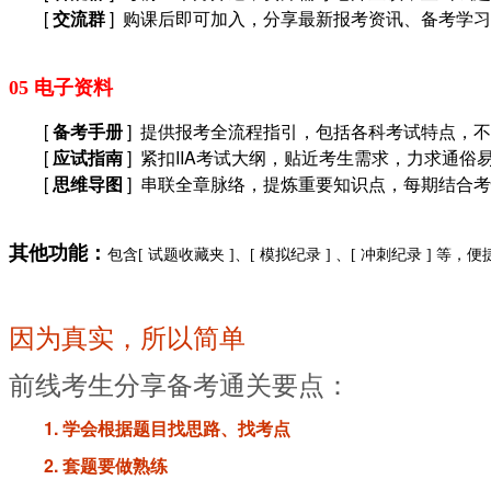
[
交流群
] 购课后即可加入，分享最新报考资讯、备考学
05 电子资料
[
备考手册
] 提供报考全流程指引，包括各科考试特点，
[
应试指南
] 紧扣IIA考试大纲，贴近考生需求，力求通
[
思维导图
] 串联全章脉络，提炼重要知识点，每期结合
其他功能：
包含[ 试题收藏夹 ]、[ 模拟纪录 ] 、[ 冲刺纪录 ] 
因为真实，所以简单
前线考生分享备考通关要点：
1. 学会根据题目找思路、找考点
2. 套题要做熟练