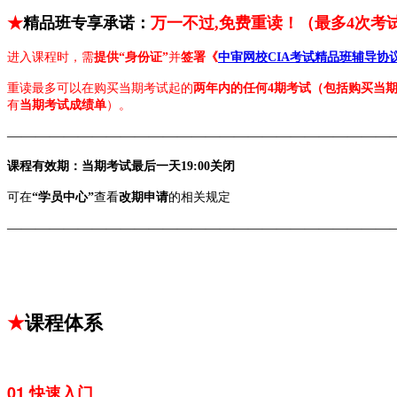
★
精品班
专享承诺：
万一不过
,
免费重读！
（最多4次考
进入课程时，需
提供“身份证”
并
签署《
中审网校CIA考试精品班辅导协
重读最多可以在购买当期考试起的
两年内的任何4期考试（包括购买当
有
当期考试成绩单
）。
———————————————————————————
课程有效期：当期考试最后一天19:00关闭
可在
“学员中心”
查看
改期申请
的相关规定
———————————————————————————
★
课程体系
01 快速入门